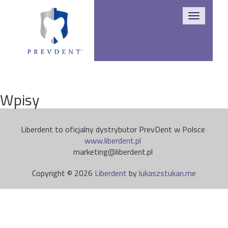
Toggle
navigatio
Wpisy
Liberdent to oficjalny dystrybutor PrevDent w Polsce
www.liberdent.pl
marketing@liberdent.pl
Copyright © 2026
Liberdent
by
lukaszstukan.me