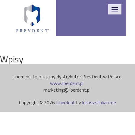
Toggle
navigatio
Wpisy
Liberdent to oficjalny dystrybutor PrevDent w Polsce
www.liberdent.pl
marketing@liberdent.pl
Copyright © 2026
Liberdent
by
lukaszstukan.me